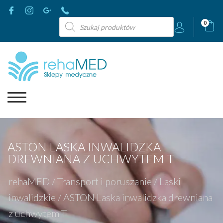
Wyszukiwarka
0
produktów
ASTON LASKA INWALIDZKA
DREWNIANA Z UCHWYTEM T
rehaMED
/
Transport i poruszanie
/
Laski
inwalidzkie
/
ASTON Laska inwalidzka drewniana
z uchwytem T