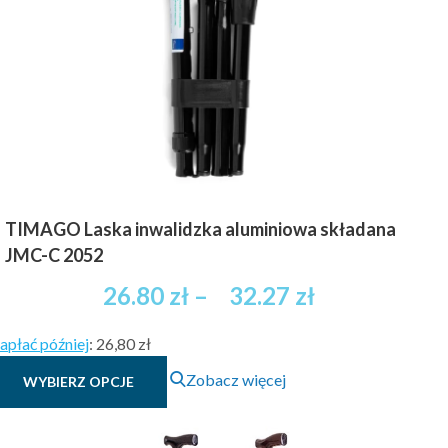
TIMAGO Laska inwalidzka aluminiowa składana
JMC-C 2052
Zakres
26.80
zł
–
32.27
zł
cen:
apłać później
:
26,80 zł
od
Ten
Zobacz więcej
WYBIERZ OPCJE
26.80 zł
produkt
brutto
ma
wiele