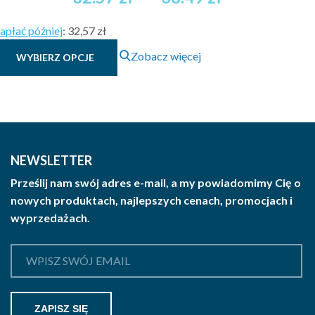
cen:
apłać później
:
32,57 zł
od
Ten
Zobacz więcej
WYBIERZ OPCJE
32.57 zł
produkt
brutto
ma
wiele
do
wariantów.
38.49 zł
Opcje
brutto
można
NEWSLETTER
wybrać
Prześlij nam swój adres e-mail, a my powiadomimy Cię o
na
nowych produktach, najlepszych cenach, promocjach i
stronie
wyprzedażach.
produktu