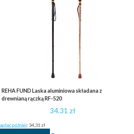
do
wariantów.
32.27 zł
Opcje
brutto
można
wybrać
na
stronie
produktu
REHA FUND Laska aluminiowa składana z
drewnianą rączką RF-520
34.31
zł
apłać później
:
34,31 zł
Ten