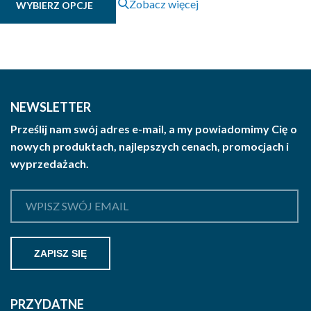
Zobacz więcej
WYBIERZ OPCJE
26.63 zł
produkt
brutto
ma
wiele
do
wariantów.
39.67 zł
Opcje
brutto
można
NEWSLETTER
wybrać
Prześlij nam swój adres e-mail, a my powiadomimy Cię o
na
nowych produktach, najlepszych cenach, promocjach i
stronie
wyprzedażach.
produktu
PRZYDATNE