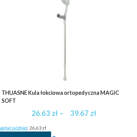
do
wariantów.
33.86 zł
Opcje
brutto
można
wybrać
na
stronie
produktu
THUASNE Kula łokciowa ortopedyczna MAGIC
SOFT
Zakres
26.63
zł
–
39.67
zł
cen:
apłać później
:
26,63 zł
od
Ten