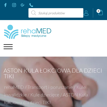
Wyszukiwarka
0
produktów
ASTON KULA ŁOKCIOWA DLA DZIECI
TIKI
rehaMED
/
Transport i poruszanie
/
Kule
inwalidzkie
/
Kule dziecięce
/
ASTON Kula
łokciowa dla dzieci TIKI