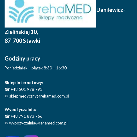
Danilewicz-
Zielińskiej 10
,
87-700 Stawki
Godziny pracy:
Poniedziałek – piątek 8:30 – 16:30
Sklep internetowy:
☎
+48 501 978 793
✉
sklepmedyczny@rehamed.com.pl
Wypożyczalnia:
☎
+48 791 893 766
✉
wypozyczalnia@rehamed.com.pl