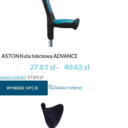
ASTON Kula łokciowa ADVANCE
Zakres
27.83
zł
–
40.63
zł
cen:
apłać później
:
27,83 zł
od
Ten
27.83 zł
Zobacz więcej
WYBIERZ OPCJE
produkt
brutto
ma
do
wiele
40.63 zł
wariantów.
brutto
Opcje
można