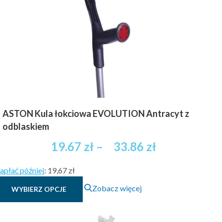
wybrać
na
stronie
produktu
ASTON Kula łokciowa EVOLUTION Antracyt z
odblaskiem
Zakres
19.67
zł
–
33.86
zł
cen:
apłać później
:
19,67 zł
od
Ten
Zobacz więcej
WYBIERZ OPCJE
19.67 zł
produkt
brutto
ma
wiele