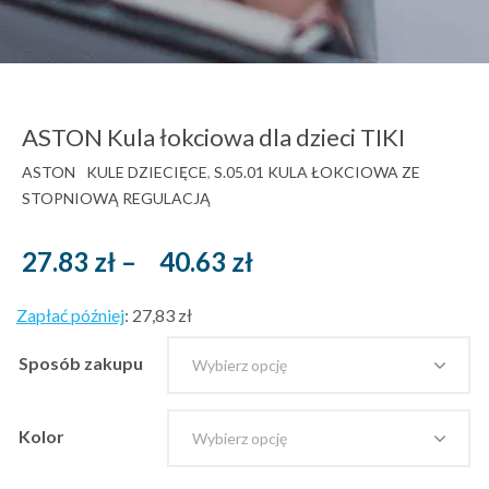
ASTON Kula łokciowa dla dzieci TIKI
ASTON
KULE DZIECIĘCE
,
S.05.01 KULA ŁOKCIOWA ZE
STOPNIOWĄ REGULACJĄ
Zakres
27.83
zł
–
40.63
zł
cen:
Zapłać później
:
27,83 zł
od
27.83 zł
Sposób zakupu
brutto
do
Kolor
40.63 zł