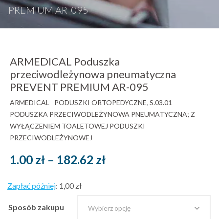
PREMIUM AR-095
ARMEDICAL Poduszka
przeciwodleżynowa pneumatyczna
PREVENT PREMIUM AR-095
ARMEDICAL
PODUSZKI ORTOPEDYCZNE
,
S.03.01
PODUSZKA PRZECIWODLEŻYNOWA PNEUMATYCZNA; Z
WYŁĄCZENIEM TOALETOWEJ PODUSZKI
PRZECIWODLEŻYNOWEJ
Zakres
1.00
zł
–
182.62
zł
cen:
Zapłać później
:
1,00 zł
od
Sposób zakupu
1.00 zł