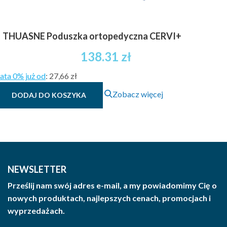
THUASNE Poduszka ortopedyczna CERVI+
138.31
zł
ata 0% już od
:
27,66 zł
Zobacz więcej
DODAJ DO KOSZYKA
NEWSLETTER
Prześlij nam swój adres e-mail, a my powiadomimy Cię o
nowych produktach, najlepszych cenach, promocjach i
wyprzedażach.