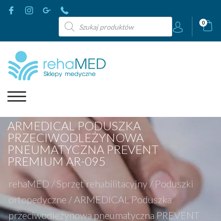
Wyszukiwarka
0
produktów
ARMEDICAL PODUSZKA
PRZECIWODLEŻYNOWA
PNEUMATYCZNA PREVENT
PREMIUM AR-095
rehaMED
/
Sprzęt rehabilitacyjny
/
Poduszki
ortopedyczne
/
ARMEDICAL Poduszka
przeciwodleżynowa pneumatyczna PREVENT