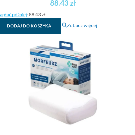
88.43
zł
apłać później
:
88,43 zł
Zobacz więcej
DODAJ DO KOSZYKA