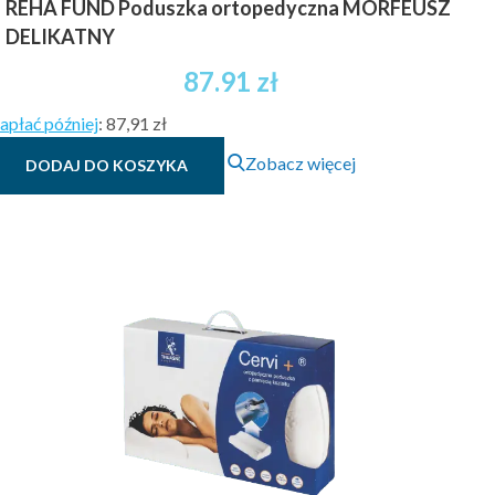
REHA FUND Poduszka ortopedyczna MORFEUSZ
DELIKATNY
87.91
zł
apłać później
:
87,91 zł
Zobacz więcej
DODAJ DO KOSZYKA