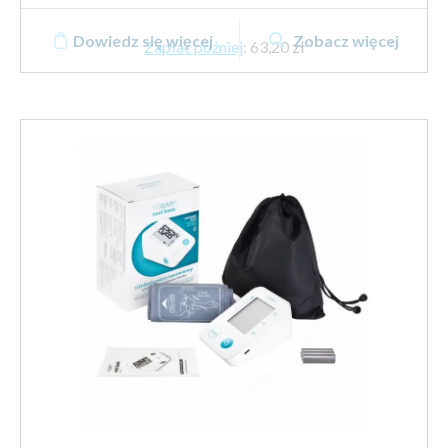
Dowiedz się więcej
Zobacz więcej
Zapłać później
:
63,20 zł