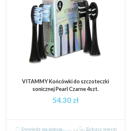
VITAMMY Końcówki do szczoteczki
sonicznej Pearl Czarne 4szt.
54.30
zł
Dowiedz się więcej
Zobacz więcej
Zapłać później
:
54,30 zł