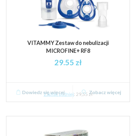
VITAMMY Zestaw do nebulizacji
MICROFINE+ RF8
29.55
zł
Dowiedz się więcej
Zobacz więcej
Zapłać później
:
29,55 zł