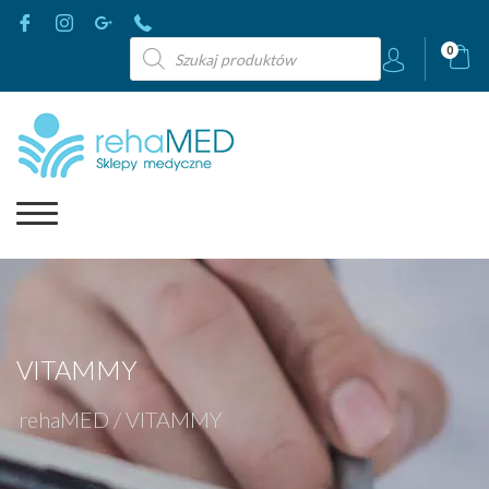
Wyszukiwarka
0
produktów
VITAMMY
rehaMED
/
VITAMMY