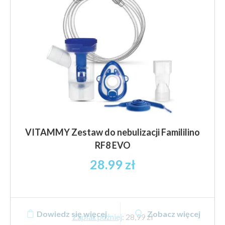
VITAMMY Zestaw do nebulizacji Famililino
RF8 EVO
28.99
zł
Dowiedz się więcej
Zobacz więcej
Zapłać później
:
28,99 zł