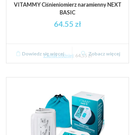
VITAMMY Ciśnieniomierz naramienny NEXT
BASIC
64.55
zł
Dowiedz się więcej
Zobacz więcej
Zapłać później
:
64,55 zł