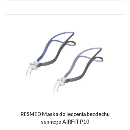
do
ma
379.00 z
wiele
brutto
wariantów.
Opcje
można
wybrać
na
stronie
produktu
RESMED Maska do leczenia bezdechu
sennego AIRFIT P10