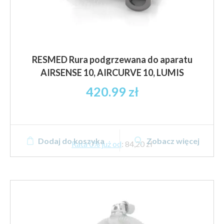
RESMED Rura podgrzewana do aparatu
AIRSENSE 10, AIRCURVE 10, LUMIS
420.99
zł
Dodaj do koszyka
Zobacz więcej
Rata 0% już od
:
84,20 zł