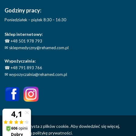
Godziny pracy:
Poniedziałek – piątek 8:30 – 16:30
Sklep internetowy:
☎
+48 501 978 793
✉
sklepmedyczny@rehamed.com.pl
Wypożyczalnia:
☎
+48 791 893 766
✉
wypozyczalnia@rehamed.com.pl
Ta strona korzysta z plików cookie. Aby dowiedzieć się więcej,
sprawdź naszą
politykę prywatności.