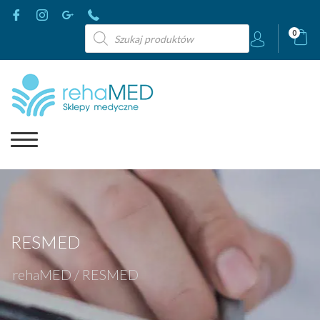
Wyszukiwarka
0
produktów
RESMED
rehaMED
/
RESMED