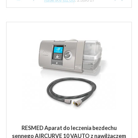
do
ma
365.04 z
wiele
brutto
wariantów.
Opcje
można
wybrać
na
stronie
produktu
RESMED Aparat do leczenia bezdechu
sennego AIRCURVE 10 VAUTO z nawilżaczem