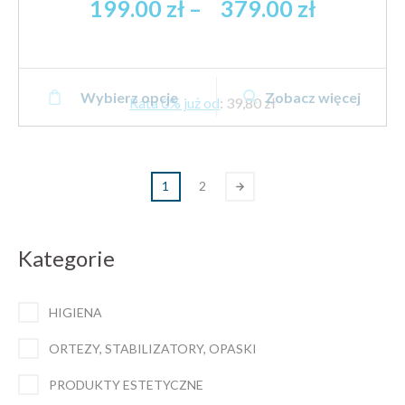
Zakres
199.00
zł
–
379.00
zł
cen:
od
199.00 z
Ten
brutto
Wybierz opcje
Zobacz więcej
produkt
Rata 0% już od
:
39,80 zł
do
ma
379.00 z
wiele
brutto
wariantów.
1
2
Opcje
można
wybrać
Kategorie
na
stronie
produktu
HIGIENA
ORTEZY, STABILIZATORY, OPASKI
PRODUKTY ESTETYCZNE