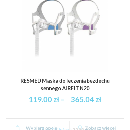
wybrać
na
stronie
produktu
RESMED Maska do leczenia bezdechu
sennego AIRFIT N20
Zakres
119.00
zł
–
365.04
zł
cen:
od
119.00 z
Ten
brutto
Wybierz opcje
Zobacz więcej
produkt
Rata 0% już od
:
23,80 zł