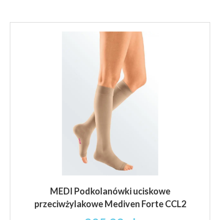
wiele
wariantów.
Opcje
można
wybrać
na
stronie
produktu
MEDI Podkolanówki uciskowe
przeciwżylakowe Mediven Forte CCL2