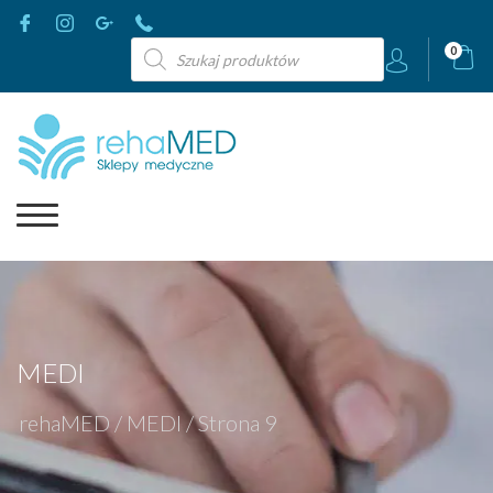
Wyszukiwarka
0
produktów
MEDI
rehaMED
/
MEDI
/
Strona 9