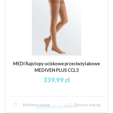
na
stronie
produktu
MEDI Rajstopy uciskowe przeciwżylakowe
MEDIVEN PLUS CCL3
339.99
zł
Ten
Wybierz opcje
Zobacz więcej
produkt
Rata 0% już od
:
68,00 zł
ma