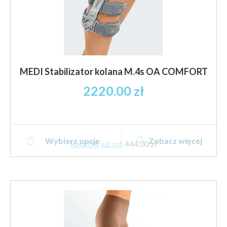
MEDI Stabilizator kolana M.4s OA COMFORT
2220.00
zł
Ten
Wybierz opcje
Zobacz więcej
produkt
Rata 0% już od
:
444,00 zł
ma
wiele
wariantów.
Opcje
można
wybrać