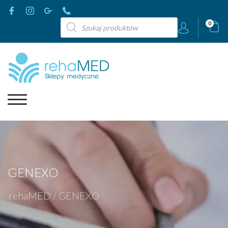
Wyszukiwarka
0
produktów
GENEXO
rehaMED
/
GENEXO