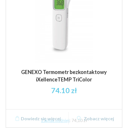
GENEXO Termometr bezkontaktowy
iXellenceTEMP TriColor
74.10
zł
Dowiedz się więcej
Zobacz więcej
Zapłać później
:
74,10 zł