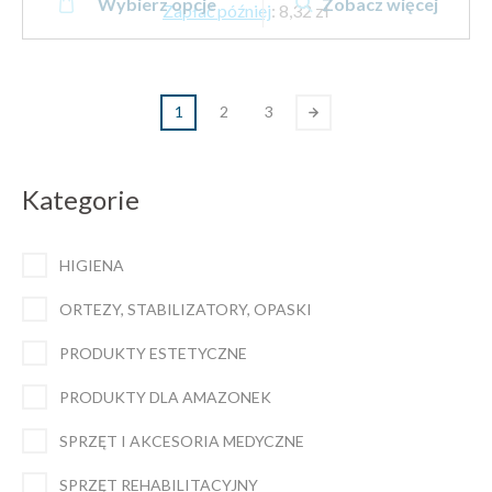
brutto
Wybierz opcje
Zobacz więcej
produkt
Zapłać później
:
8,32 zł
do
ma
9.83 zł
wiele
brutto
wariantów.
1
2
3
Opcje
można
wybrać
Kategorie
na
stronie
produktu
HIGIENA
ORTEZY, STABILIZATORY, OPASKI
PRODUKTY ESTETYCZNE
PRODUKTY DLA AMAZONEK
SPRZĘT I AKCESORIA MEDYCZNE
SPRZĘT REHABILITACYJNY