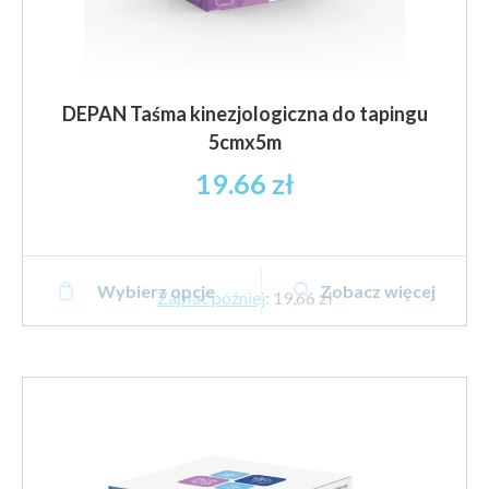
DEPAN Taśma kinezjologiczna do tapingu
5cmx5m
19.66
zł
Ten
Wybierz opcje
Zobacz więcej
produkt
Zapłać później
:
19,66 zł
ma
wiele
wariantów.
Opcje
można
wybrać
na