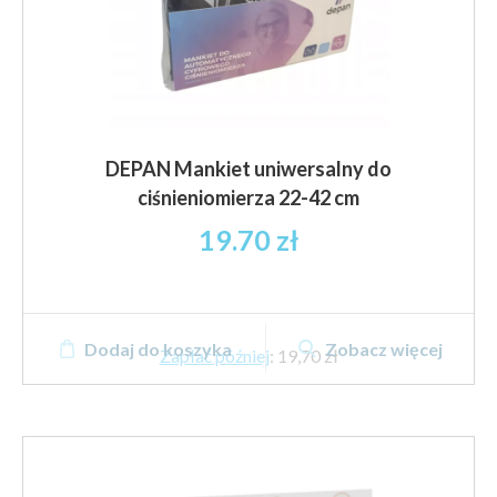
DEPAN Mankiet uniwersalny do
ciśnieniomierza 22-42 cm
19.70
zł
Dodaj do koszyka
Zobacz więcej
Zapłać później
:
19,70 zł