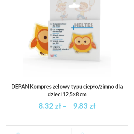
DEPAN Kompres żelowy typu ciepło/zimno dla
dzieci 12,5×8 cm
Zakres
8.32
zł
–
9.83
zł
cen:
od
8.32 zł
Ten