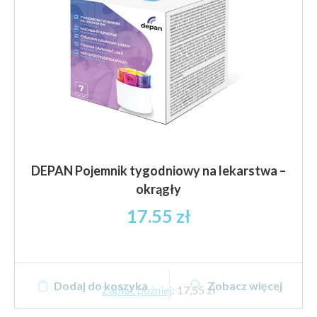
stronie
produktu
DEPAN Pojemnik tygodniowy na lekarstwa –
okrągły
17.55
zł
Dodaj do koszyka
Zobacz więcej
Zapłać później
:
17,55 zł