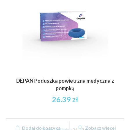
DEPAN Poduszka powietrzna medyczna z
pompką
26.39
zł
Dodaj do koszyka
Zobacz więcej
Zapłać później
:
26,39 zł