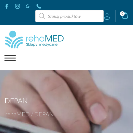
Wyszukiwarka
0
produktów
DEPAN
rehaMED
/
DEPAN