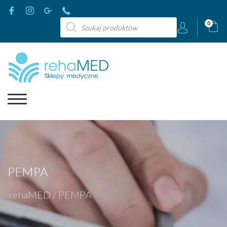
Wyszukiwarka
0
produktów
PEMPA
rehaMED
/
PEMPA