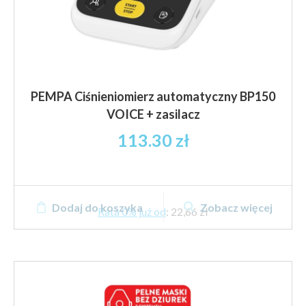
PEMPA Ciśnieniomierz automatyczny BP150
VOICE + zasilacz
113.30
zł
Dodaj do koszyka
Zobacz więcej
Rata 0% już od
:
22,66 zł