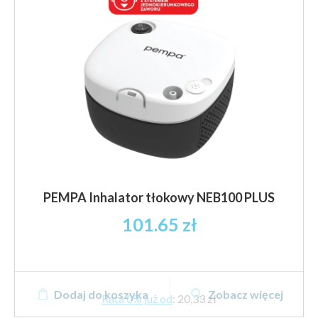
PEMPA Inhalator tłokowy NEB100 PLUS
101.65
zł
Dodaj do koszyka
Zobacz więcej
Rata 0% już od
:
20,33 zł