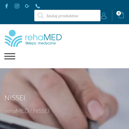
Wyszukiwarka
0
produktów
NISSEI
rehaMED
/
NISSEI