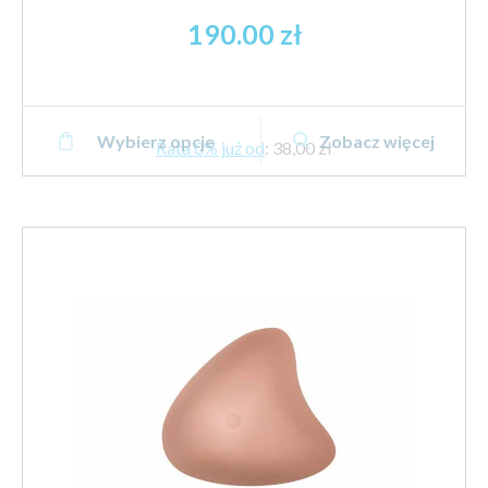
190.00
zł
Ten
Wybierz opcje
Zobacz więcej
produkt
Rata 0% już od
:
38,00 zł
ma
wiele
wariantów.
Opcje
można
wybrać
na
stronie
produktu