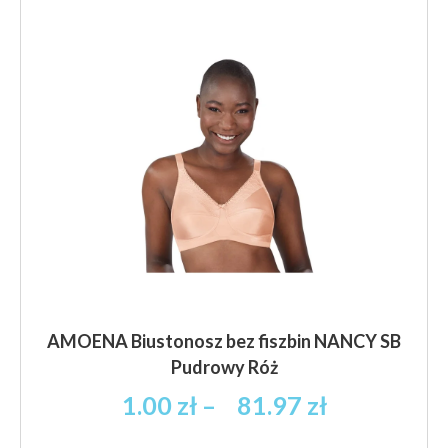
brutto
Opcje
można
wybrać
na
stronie
produktu
AMOENA Biustonosz bez fiszbin NANCY SB
Pudrowy Róż
Zakres
1.00
zł
–
81.97
zł
cen: