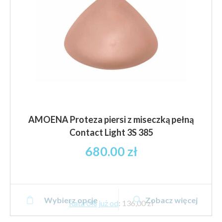
stronie
produktu
AMOENA Proteza piersi z miseczką pełną
Contact Light 3S 385
680.00
zł
Ten
Wybierz opcje
Zobacz więcej
produkt
Rata 0% już od
:
136,00 zł
ma