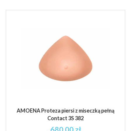
wiele
wariantów.
Opcje
można
wybrać
na
stronie
produktu
AMOENA Proteza piersi z miseczką pełną
Contact 3S 382
680.00
zł