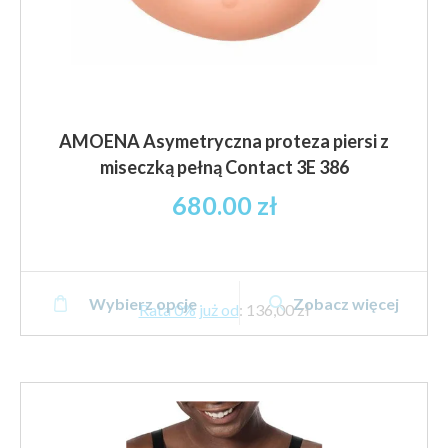
AMOENA Asymetryczna proteza piersi z
miseczką pełną Contact 3E 386
680.00
zł
Ten
Wybierz opcje
Zobacz więcej
produkt
Rata 0% już od
:
136,00 zł
ma
wiele
wariantów.
Opcje
można