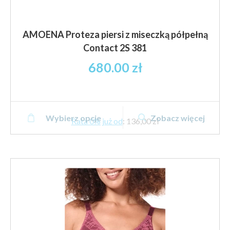
AMOENA Proteza piersi z miseczką półpełną
Contact 2S 381
680.00
zł
Ten
Wybierz opcje
Zobacz więcej
produkt
Rata 0% już od
:
136,00 zł
ma
wiele
wariantów.
Opcje
można
wybrać
na
stronie