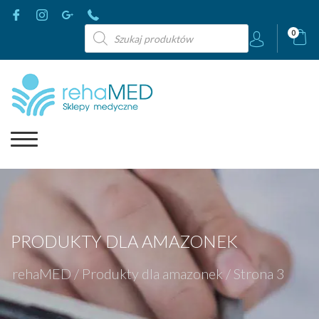
Wyszukiwarka
0
produktów
PRODUKTY DLA AMAZONEK
rehaMED
/
Produkty dla amazonek
/
Strona 3