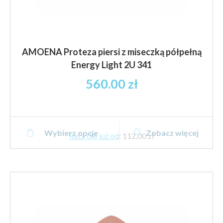
AMOENA Proteza piersi z miseczką półpełną
Energy Light 2U 341
560.00
zł
Ten
Wybierz opcje
Zobacz więcej
produkt
Rata 0% już od
:
112,00 zł
ma
wiele
wariantów.
Opcje
można
wybrać
na